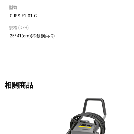
型號
GJSS-F1-01-C
規格 (DxH)
25*41(cm)(不銹鋼內桶)
相關商品
不