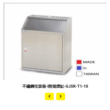
不
不鏽鋼垃圾箱-I附熄煙缸-GJSR-T1-10