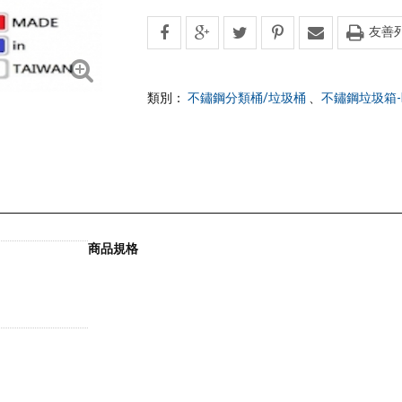
友善
類別：
不鏽鋼分類桶/垃圾桶
、
不鏽鋼垃圾箱-
商品規格