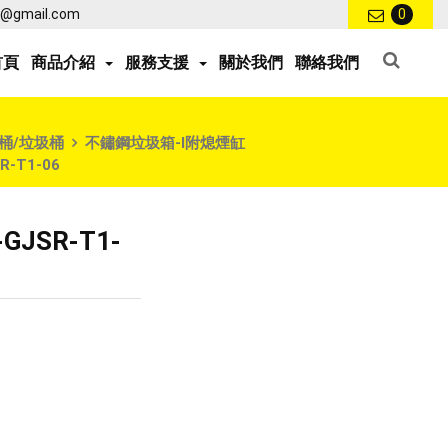
ce@gmail.com
0
首頁
商品介紹
服務支援
關於我們
聯絡我們
桶/垃圾桶
不鏽鋼垃圾箱-I附熄煙缸
-T1-06
JSR-T1-