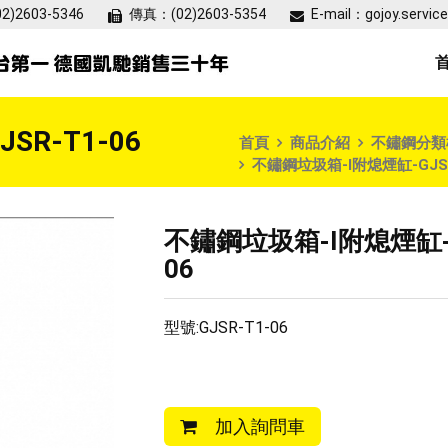
02)2603-5346
傳真：
(02)2603-5354
E-mail：
gojoy.servi
R-T1-06
首頁
商品介紹
不鏽鋼分類
不鏽鋼垃圾箱-I附熄煙缸-GJSR
不鏽鋼垃圾箱-I附熄煙缸-G
06
型號:GJSR-T1-06
加入詢問車