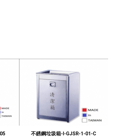
商用引擎式熱水高壓清
D
不銹鋼垃圾箱-I-GJSR-1-01-C