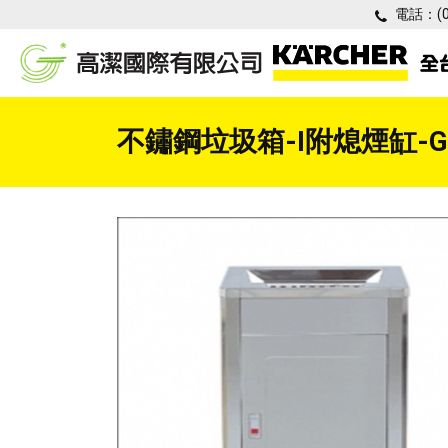
電話：
(
不鏽鋼垃圾箱-I附熄煙缸-GJS