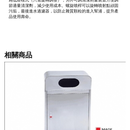
為低壓模式（只需旋轉調整），另外可調清潔劑量裝置方便調
節適量清潔劑，減少使用成本。螺旋噴桿可以旋轉噴射點頑固
污垢，最後進水過濾器，以防止雜質顆粒的進入幫浦，提升產
品使用壽命。
相關商品
不