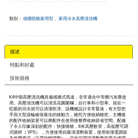
類別：
德國凱馳家用型
、
家用冷水高壓清洗機
描述
特點和好處
技術規格
K4中階高壓清洗機具備感應式馬達，非常適合中等髒污灰塵使
用。高壓清洗機可以清洗花園圍欄，自行車和小型車。就在一
眨眼的功夫就可以清潔乾淨。該機種設計非常緊湊，有大型把
手與大型滾輪確保最佳的移動力，槍托方便收納槍把，主機後
的配件收納架更可以將配件在使用後整齊收納節省空間。配備
了令人印象深刻的配件：快接噴槍，8米高壓軟管，高低壓可調
式噴桿（ VPS） ，方便使用自吸清潔劑裝置，使用前僅需調節