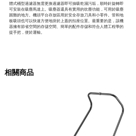
體式桶型過濾器無需更換過濾器即可抽吸乾濕污垢，順時針旋轉即
可安裝在吸塵馬達上。吸塵器還具有實用的吹塵功能，可用於吸塵
困難的地方。機頭平台存放區用於安全存放刀具和小零件。管和地
板吸頭也可以快速方便地掛於上蓋的扣座位置。最重要的是，該機
器擁有節省空間的存儲空間、簡單的配件存儲和符合人體工程學的
提手把，便於運輸。
相關商品
兩