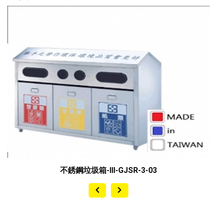
商用駕
不銹鋼垃圾箱-III-GJSR-3-03