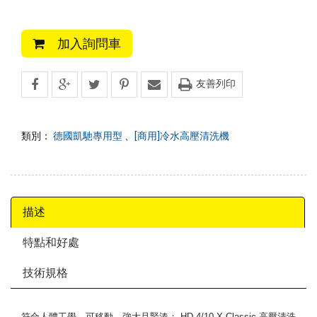
加入詢問車
友善列印
類別：
德國凱馳專用型
、
[商用]冷水高壓清洗機
描述
特點和好處
技術規格
符合人體工學、可移動、強大且緊湊： HD 4/10 X Classic 高壓清洗