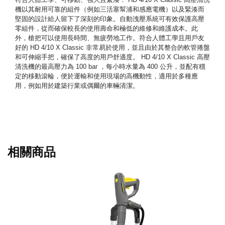
機以其耐用可靠的組件（例如三活塞幫浦和感應電機）以及緊湊而
堅固的設計給人留下了深刻的印象。自動洩壓系統可有效保護高壓
零組件，從而確保較長的使用壽命和極低的維修和維護成本。此
外，槍把可以使用長時間、無疲勞地工作。符合人體工學且用戶友
好的 HD 4/10 X Classic 非常易於使用，並且由於其整合的軟管捲盤
和可伸縮手把，確保了高度的用戶舒適度。 HD 4/10 X Classic 高壓
清洗機的最高壓力為 100 bar ，每小時水量為 400 公升，並配有穩
定的移動滾輪，便於運輸和使用現場的高機動性，適用於多種應
用，例如用於建築行業或偶爾的車輛清潔。
相關商品
工業級超高壓清洗機-HD 9/50 GE