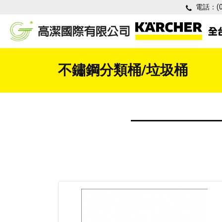
電話：
(
不鏽鋼分類桶/垃圾桶